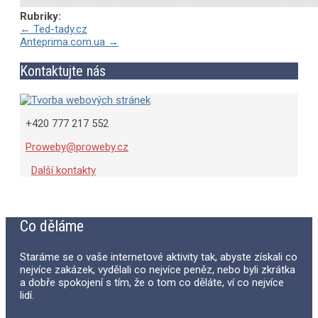
Rubriky:
Post
←
Ted-tady.cz
Anteprima.com.ua
→
navigation
Kontaktujte nás
+420 777 217 552
Proweby@proweby.cz
Další kontakty
Co děláme
Staráme se o vaše internetové aktivity tak, abyste získali co
nejvíce zakázek, vydělali co nejvíce peněz, nebo byli zkrátka
a dobře spokojení s tím, že o tom co děláte, ví co nejvíce
lidí.