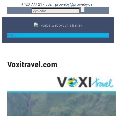
+420 777 217 552
proweby@proweby.cz
Tvorba webových stránek
Menu
Voxitravel.com