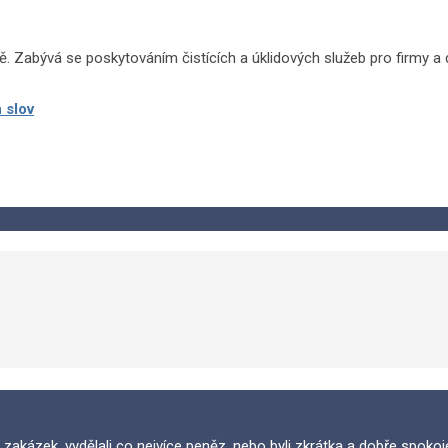
ě. Zabývá se poskytováním čistících a úklidových služeb pro firmy a
 slov
 zakázek, vydělali co nejvíce peněz, nebo byli zkrátka a dobře spokojení