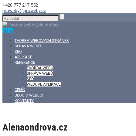
+420 777 217 552
proweby@proweby.cz
Tvorba webových stránek
Menu
TVORBA WEBOVÝCH STRÁNEK
SPRÁVA WEBŮ
SEO
APLIKACE
REFERENCE
TVORBA WEBŮ
SPRÁVA WEBŮ
SEO
WEBOVE APLIKACE
CENÍK
BLOG O WEBECH
KONTAKTY
Alenaondrova.cz