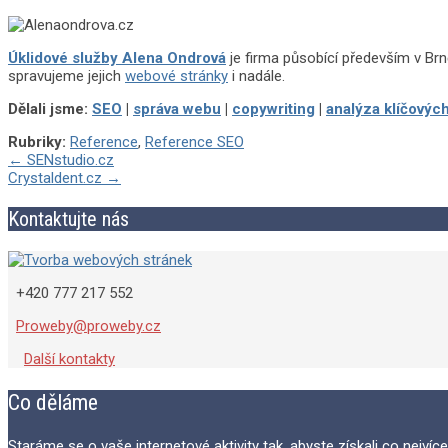
Úklidové služby Alena Ondrová
je firma působící především v Brn
spravujeme jejich
webové stránky
i nadále.
Dělali jsme:
SEO
|
správa webu
|
copywriting
|
analýza klíčových
Rubriky:
Reference
,
Reference SEO
Post
←
SENstudio.cz
Crystaldent.cz
→
navigation
Kontaktujte nás
+420 777 217 552
Proweby@proweby.cz
Další kontakty
Co děláme
Staráme se o vaše internetové aktivity tak, abyste získali co nejvíce