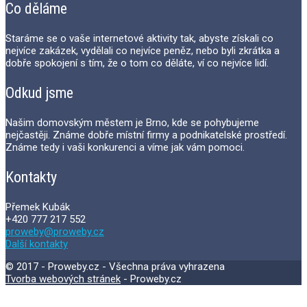
Co děláme
Staráme se o vaše internetové aktivity tak, abyste získali co
nejvíce zakázek, vydělali co nejvíce peněz, nebo byli zkrátka a
dobře spokojení s tím, že o tom co děláte, ví co nejvíce lidí.
Odkud jsme
Našim domovským městem je Brno, kde se pohybujeme
nejčastěji. Známe dobře místní firmy a podnikatelské prostředí.
Známe tedy i vaši konkurenci a víme jak vám pomoci.
Kontakty
Přemek Kubák
+420 777 217 552
proweby@proweby.cz
Další kontakty
© 2017 - Proweby.cz - Všechna práva vyhrazena
Tvorba webových stránek
- Proweby.cz