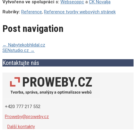
Vytvořeno ve spolupráci s:
Webseoppc
a
CK Novalja
Rubriky:
Reference
,
Reference tvorby webových stránek
Post navigation
←
Nabytekobhlidal.cz
SENstudio.cz
→
Kontaktujte nás
+420 777 217 552
Proweby@proweby.cz
Další kontakty