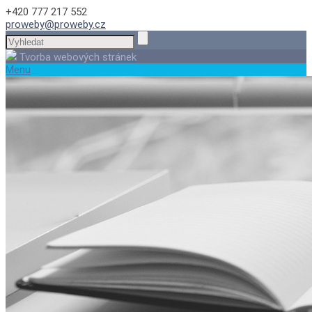
+420 777 217 552
proweby@proweby.cz
Tvorba webových stránek
Menu